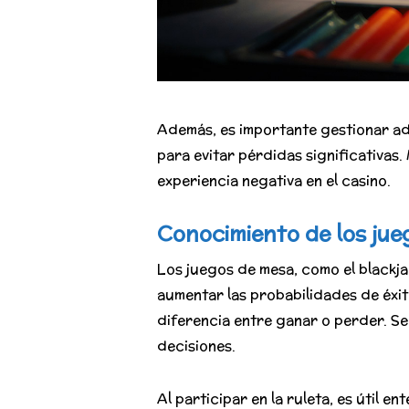
Además, es importante gestionar ade
para evitar pérdidas significativas.
experiencia negativa en el casino.
Conocimiento de los jue
Los juegos de mesa, como el blackja
aumentar las probabilidades de éxit
diferencia entre ganar o perder. Se
decisiones.
Al participar en la ruleta, es útil