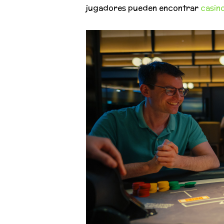
jugadores pueden encontrar
casino