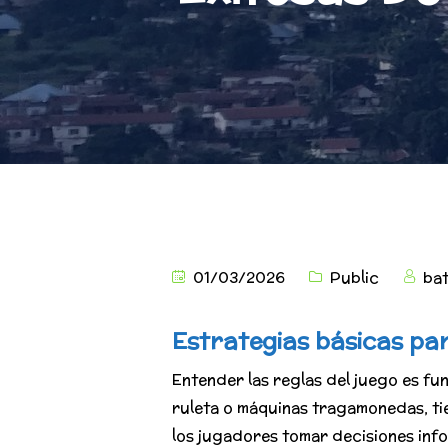
01/03/2026
Public
ba
Estrategias básicas par
Entender las reglas del juego es fu
ruleta o máquinas tragamonedas, tie
los jugadores tomar decisiones info