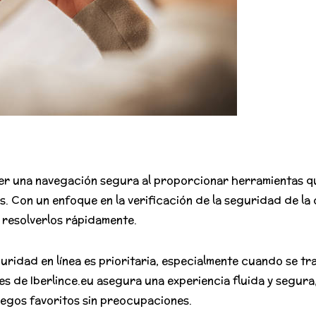
er una navegación segura al proporcionar herramientas qu
. Con un enfoque en la verificación de la seguridad de la c
 resolverlos rápidamente.
ridad en línea es prioritaria, especialmente cuando se trat
s de Iberlince.eu asegura una experiencia fluida y segura,
uegos favoritos sin preocupaciones.