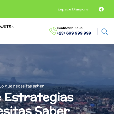
Espace Diaspora
JETS
Contactez-nous
+237 699 999 999
Lo que necesitas saber
 Estrategias
esitas Saber