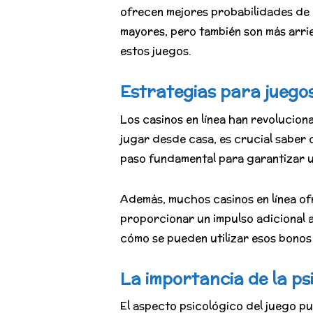
ofrecen mejores probabilidades de 
mayores, pero también son más arries
estos juegos.
Estrategias para juegos
Los casinos en línea han revolucion
jugar desde casa, es crucial saber c
paso fundamental para garantizar u
Además, muchos casinos en línea o
proporcionar un impulso adicional a
cómo se pueden utilizar esos bonos
La importancia de la ps
El aspecto psicológico del juego pu