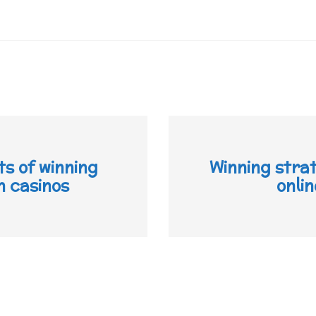
ts of winning
Winning strat
n casinos
onlin