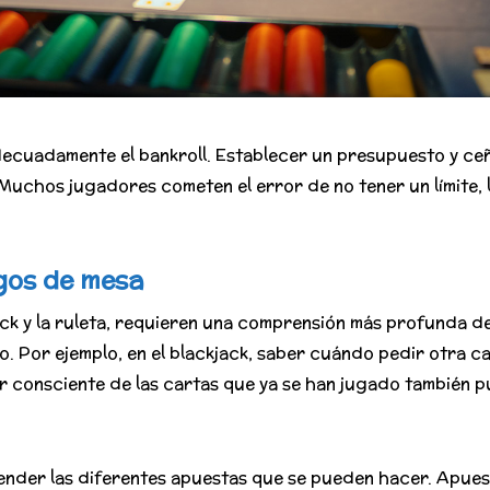
cuadamente el bankroll. Establecer un presupuesto y ceñir
 Muchos jugadores cometen el error de no tener un límite, 
gos de mesa
ck y la ruleta, requieren una comprensión más profunda de
o. Por ejemplo, en el blackjack, saber cuándo pedir otra c
r consciente de las cartas que ya se han jugado también pu
 entender las diferentes apuestas que se pueden hacer. Apue