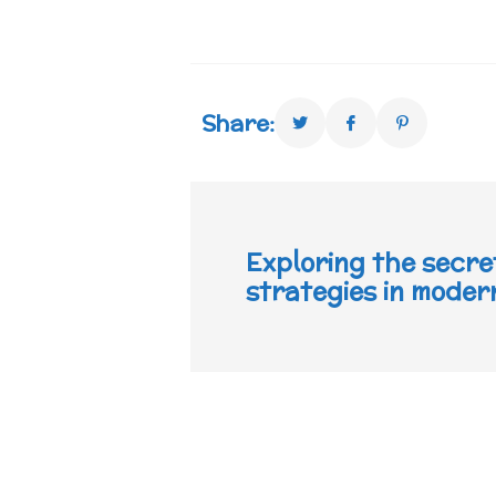
Share:
Exploring the secre
strategies in moder