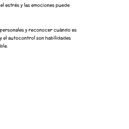
del estrés y las emociones puede
es personales y reconocer cuándo es
y el autocontrol son habilidades
ble.