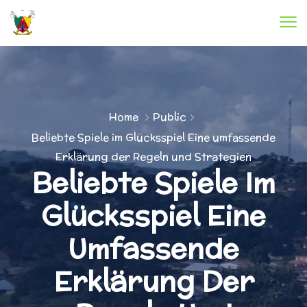
Home
Public
Beliebte Spiele im Glücksspiel Eine umfassende
Erklärung der Regeln und Strategien
Beliebte Spiele Im
Glücksspiel Eine
Umfassende
Erklärung Der