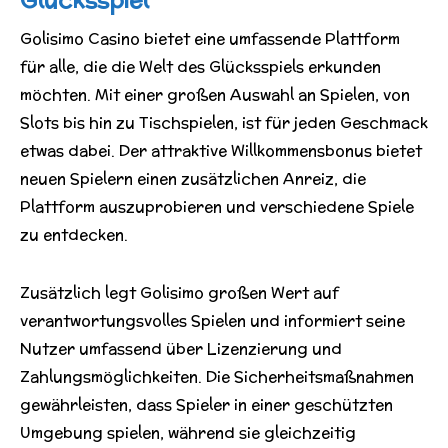
Golisimo Casino bietet eine umfassende Plattform
für alle, die die Welt des Glücksspiels erkunden
möchten. Mit einer großen Auswahl an Spielen, von
Slots bis hin zu Tischspielen, ist für jeden Geschmack
etwas dabei. Der attraktive Willkommensbonus bietet
neuen Spielern einen zusätzlichen Anreiz, die
Plattform auszuprobieren und verschiedene Spiele
zu entdecken.
Zusätzlich legt Golisimo großen Wert auf
verantwortungsvolles Spielen und informiert seine
Nutzer umfassend über Lizenzierung und
Zahlungsmöglichkeiten. Die Sicherheitsmaßnahmen
gewährleisten, dass Spieler in einer geschützten
Umgebung spielen, während sie gleichzeitig