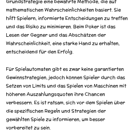
Grundstrategie eine bewährte Methode, die auf
mathematischen Wahrscheinlichkeiten basiert. Sie
hilft Spielern, informierte Entscheidungen zu treffen
und das Risiko zu minimieren. Beim Poker ist das
Lesen der Gegner und das Abschätzen der
Wahrscheinlichkeit, eine starke Hand zu erhalten,
entscheidend für den Erfolg.
Für Spielautomaten gibt es zwar keine garantierten
Gewinnstrategien, jedoch können Spieler durch das
Setzen von Limits und das Spielen von Maschinen mit
höheren Auszahlungsquoten ihre Chancen
verbessern. Es ist ratsam, sich vor dem Spielen über
die spezifischen Regeln und Strategien der
gewählten Spiele zu informieren, um besser
vorbereitet zu sein.