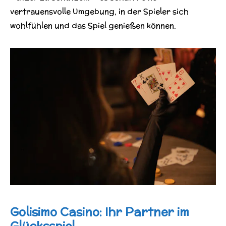
vertrauensvolle Umgebung, in der Spieler sich
wohlfühlen und das Spiel genießen können.
Golisimo Casino: Ihr Partner im
Glücksspiel