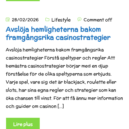
28/02/2026
Lifestyle
Comment off
Avslöja hemligheterna bakom
framgångsrika casinostrategier
Avslöja hemligheterna bakom framgångsrika
casinostrategier Förstå speltyper och regler Att
bemästra casinostrategier börjar med en djup
förståelse för de olika speltyperna som erbjuds.
Varje spel, vare sig det är blackjack, roulette eller
slots, har sina egna regler och strategier som kan
öka chansen till vinst. För att få ännu mer information
och guider om casinon […]
Lire plus