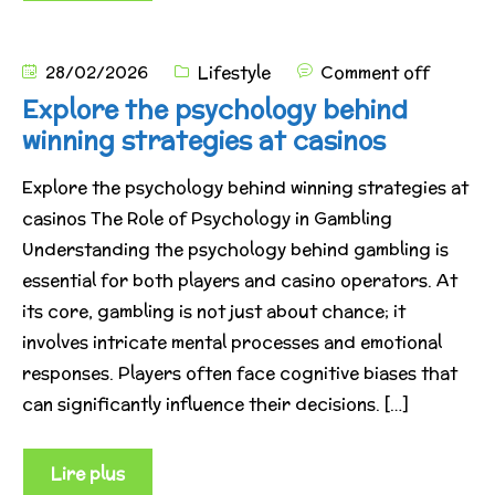
28/02/2026
Lifestyle
Comment off
Explore the psychology behind
winning strategies at casinos
Explore the psychology behind winning strategies at
casinos The Role of Psychology in Gambling
Understanding the psychology behind gambling is
essential for both players and casino operators. At
its core, gambling is not just about chance; it
involves intricate mental processes and emotional
responses. Players often face cognitive biases that
can significantly influence their decisions. […]
Lire plus