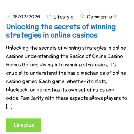
28/02/2026
Lifestyle
Comment off
Unlocking the secrets of winning
strategies in online casinos
Unlocking the secrets of winning strategies in online
casinos Understanding the Basics of Online Casino
Games Before diving into winning strategies, it’s
crucial to understand the basic mechanics of online
casino games. Each game, whether it’s slots,
blackjack, or poker, has its own set of rules and
odds. Familiarity with these aspects allows players to
[…]
Lire plus