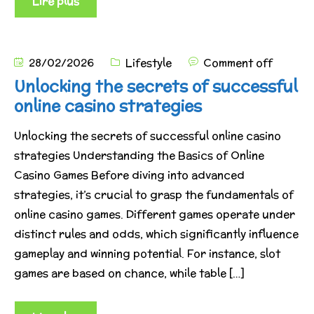
Lire plus
28/02/2026
Lifestyle
Comment off
Unlocking the secrets of successful
online casino strategies
Unlocking the secrets of successful online casino
strategies Understanding the Basics of Online
Casino Games Before diving into advanced
strategies, it’s crucial to grasp the fundamentals of
online casino games. Different games operate under
distinct rules and odds, which significantly influence
gameplay and winning potential. For instance, slot
games are based on chance, while table […]