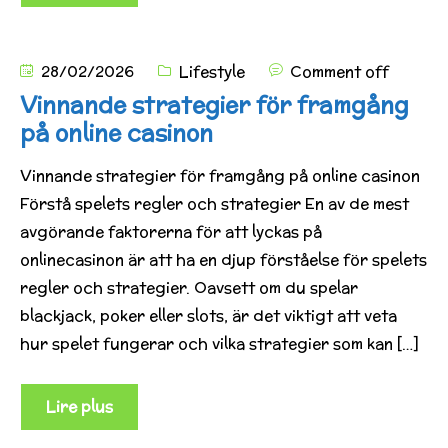
28/02/2026
Lifestyle
Comment off
Vinnande strategier för framgång
på online casinon
Vinnande strategier för framgång på online casinon
Förstå spelets regler och strategier En av de mest
avgörande faktorerna för att lyckas på
onlinecasinon är att ha en djup förståelse för spelets
regler och strategier. Oavsett om du spelar
blackjack, poker eller slots, är det viktigt att veta
hur spelet fungerar och vilka strategier som kan […]
Lire plus