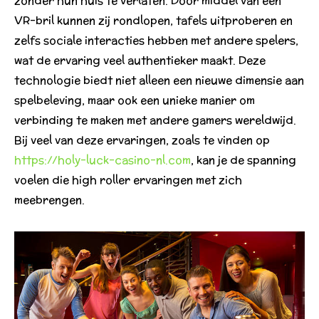
zonder hun huis te verlaten. Door middel van een
VR-bril kunnen zij rondlopen, tafels uitproberen en
zelfs sociale interacties hebben met andere spelers,
wat de ervaring veel authentieker maakt. Deze
technologie biedt niet alleen een nieuwe dimensie aan
spelbeleving, maar ook een unieke manier om
verbinding te maken met andere gamers wereldwijd.
Bij veel van deze ervaringen, zoals te vinden op
https://holy-luck-casino-nl.com
, kan je de spanning
voelen die high roller ervaringen met zich
meebrengen.