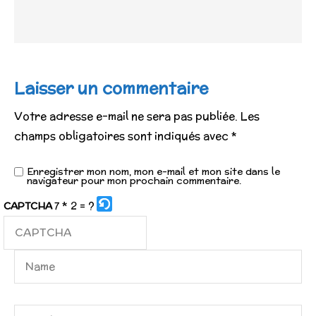
Laisser un commentaire
Votre adresse e-mail ne sera pas publiée.
Les
champs obligatoires sont indiqués avec
*
Enregistrer mon nom, mon e-mail et mon site dans le
navigateur pour mon prochain commentaire.
7 * 2 = ?
CAPTCHA