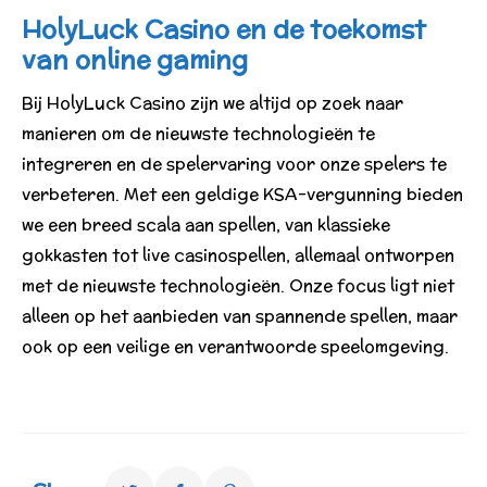
HolyLuck Casino en de toekomst
van online gaming
Bij HolyLuck Casino zijn we altijd op zoek naar
manieren om de nieuwste technologieën te
integreren en de spelervaring voor onze spelers te
verbeteren. Met een geldige KSA-vergunning bieden
we een breed scala aan spellen, van klassieke
gokkasten tot live casinospellen, allemaal ontworpen
met de nieuwste technologieën. Onze focus ligt niet
alleen op het aanbieden van spannende spellen, maar
ook op een veilige en verantwoorde speelomgeving.