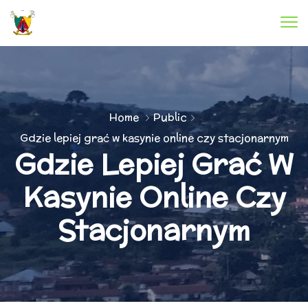
Home
Public
Gdzie lepiej grać w kasynie online czy stacjonarnym
Gdzie Lepiej Grać W
Kasynie Online Czy
Stacjonarnym