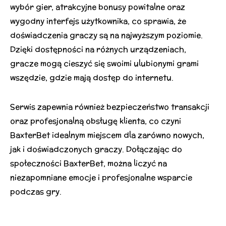
wybór gier, atrakcyjne bonusy powitalne oraz
wygodny interfejs użytkownika, co sprawia, że
doświadczenia graczy są na najwyższym poziomie.
Dzięki dostępności na różnych urządzeniach,
gracze mogą cieszyć się swoimi ulubionymi grami
wszędzie, gdzie mają dostęp do internetu.
Serwis zapewnia również bezpieczeństwo transakcji
oraz profesjonalną obsługę klienta, co czyni
BaxterBet idealnym miejscem dla zarówno nowych,
jak i doświadczonych graczy. Dołączając do
społeczności BaxterBet, można liczyć na
niezapomniane emocje i profesjonalne wsparcie
podczas gry.