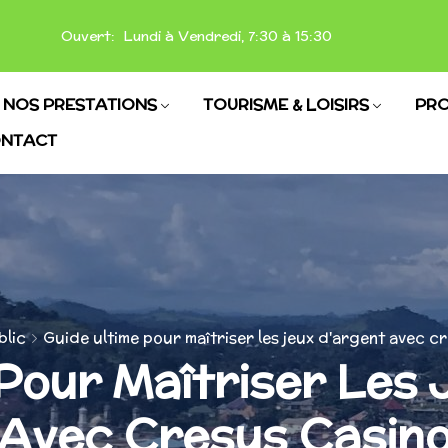
Ouvert: Lundi à Vendredi, 7:30 à 15:30
NOS PRESTATIONS
TOURISME & LOISIRS
PRO
NTACT
blic
Guide ultime pour maîtriser les jeux d'argent avec c
 Pour Maîtriser Les 
Avec Cresus Casin