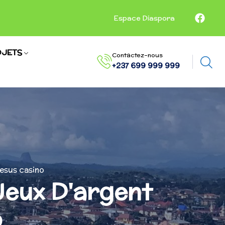
Espace Diaspora
JETS
Contactez-nous
+237 699 999 999
resus casino
Jeux D'argent
o