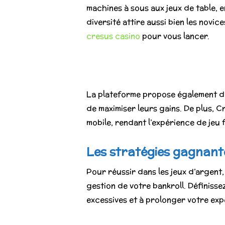
machines à sous aux jeux de table, e
diversité attire aussi bien les nov
cresus casino
pour vous lancer.
La plateforme propose également des
de maximiser leurs gains. De plus, C
mobile, rendant l’expérience de jeu 
Les stratégies gagnant
Pour réussir dans les jeux d’argent,
gestion de votre bankroll. Définiss
excessives et à prolonger votre exp