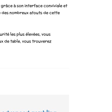
grâce à son interface conviviale et
tie des nombreux atouts de cette
ité les plus élevées, vous
x de table, vous trouverez