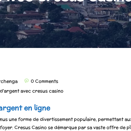
tchenga
0 Comments
x d'argent avec cresus casino
argent en ligne
enus une forme de divertissement populaire, permettant aux
 foyer. Cresus Casino se démarque par sa vaste offre de plu