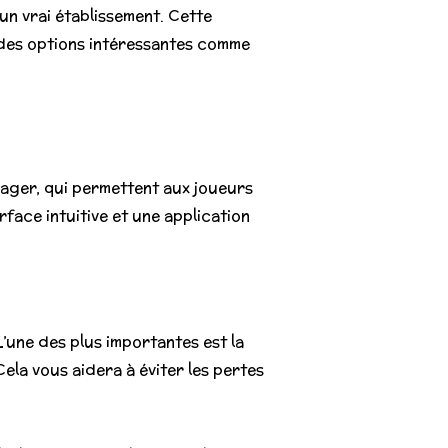
’un vrai établissement. Cette
r des options intéressantes comme
wager, qui permettent aux joueurs
face intuitive et une application
L’une des plus importantes est la
ela vous aidera à éviter les pertes