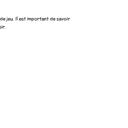
 jeu. Il est important de savoir
ir.