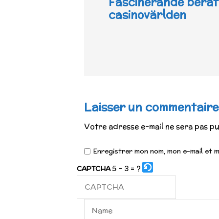
Fascinerande berät
casinovärlden
Laisser un commentaire
Votre adresse e-mail ne sera pas pu
Enregistrer mon nom, mon e-mail et 
5 - 3 = ?
CAPTCHA