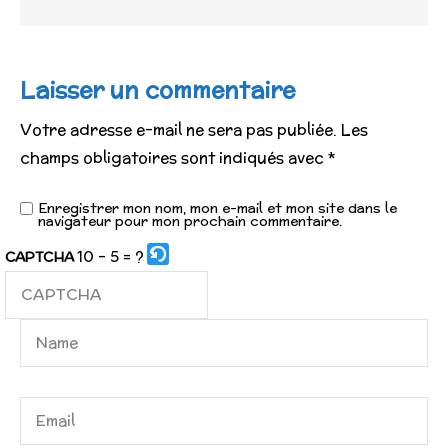
Laisser un commentaire
Votre adresse e-mail ne sera pas publiée.
Les
champs obligatoires sont indiqués avec
*
Enregistrer mon nom, mon e-mail et mon site dans le
navigateur pour mon prochain commentaire.
10 - 5 = ?
CAPTCHA