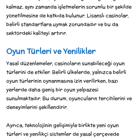
kalmaz, aynı zamanda işletmelerin sorumlu bir şekilde
yönetilmesine de katkıda bulunur. Lisanslı casinolar,
belirli standartlara uymak zorundadır ve bu da
sektördeki kaliteyi artırır.
Oyun Türleri ve Yenilikler
Yasal düzenlemeler, casinoların sunabileceği oyun
türlerini de etkiler. Belirli ülkelerde, yalnızca belirli
oyun türlerinin oynanmasına izin verilirken, bazı
yerlerde daha geniş bir oyun yelpazesi
sunulmaktadır. Bu durum, oyuncuların tercihlerini ve
deneyimlerini şekillendirir.
Ayrıca, teknolojinin gelişimiyle birlikte yeni oyun
türleri ve yenilikçi sistemler de yasal çerçevede