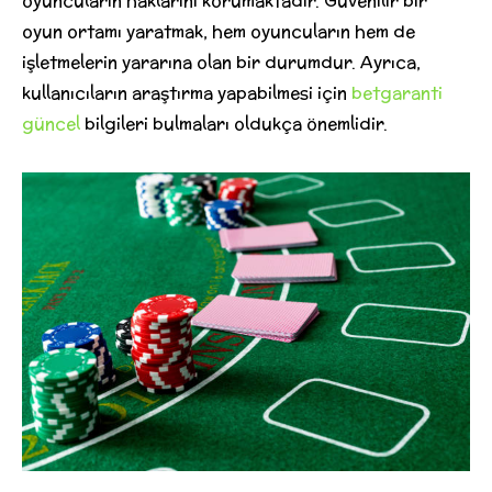
oyuncuların haklarını korumaktadır. Güvenilir bir
oyun ortamı yaratmak, hem oyuncuların hem de
işletmelerin yararına olan bir durumdur. Ayrıca,
kullanıcıların araştırma yapabilmesi için
betgaranti
güncel
bilgileri bulmaları oldukça önemlidir.