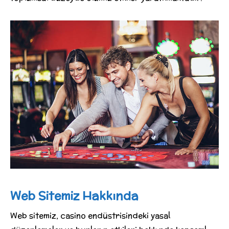
Web Sitemiz Hakkında
Web sitemiz, casino endüstrisindeki yasal